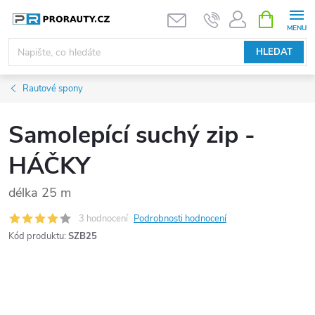
Přejít
NÁKUPNÍ
KOŠÍK
na
obsah
HLEDAT
Rautové spony
Samolepící suchý zip -
HÁČKY
délka 25 m
3 hodnocení
Podrobnosti hodnocení
Kód produktu:
SZB25