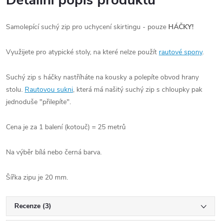
Detailní popis produktu
Samolepící suchý zip pro uchycení skirtingu - pouze
HÁČKY!
Využijete pro atypické stoly, na které nelze použít
rautové spony
.
Suchý zip s háčky nastříháte na kousky a polepíte obvod hrany
stolu.
Rautovou sukni
, která má našitý suchý zip s chloupky pak
jednoduše "přilepíte".
Cena je za 1 balení (kotouč) = 25 metrů
Na výběr bílá nebo černá barva.
Šířka zipu je 20 mm.
Recenze (3)