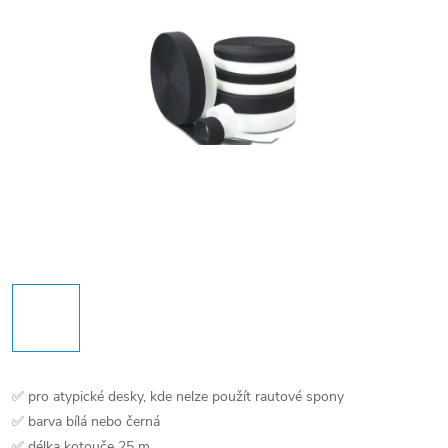
✅ pro atypické desky, kde nelze použít rautové spony
✅ barva bílá nebo černá
✅ délka kotouče 25 m