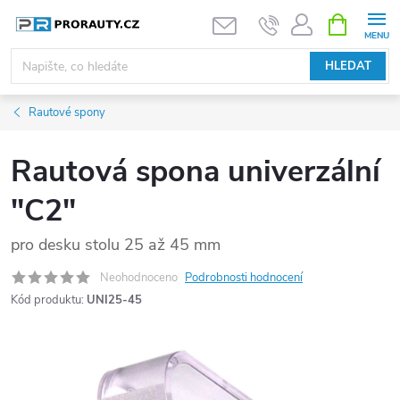
Přejít
NÁKUPNÍ
KOŠÍK
na
obsah
HLEDAT
Rautové spony
Rautová spona univerzální
"C2"
pro desku stolu 25 až 45 mm
Neohodnoceno
Podrobnosti hodnocení
Kód produktu:
UNI25-45