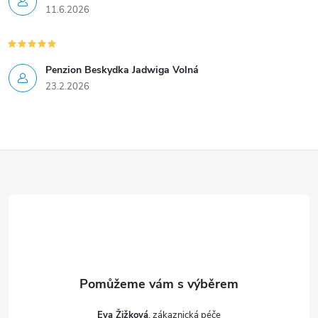
11.6.2026
Penzion Beskydka Jadwiga Volná
23.2.2026
Z
á
p
a
t
Eva Žižková