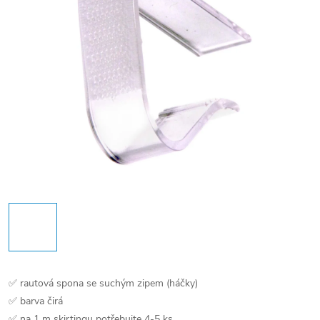
✅ rautová spona se suchým zipem (háčky)
✅ barva čirá
✅ na 1 m skirtingu potřebujte 4-5 ks