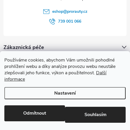
í
eshop
@
prorauty.cz
739 001 066
Zákaznická péče
Používáme cookies, abychom Vám umožnili pohodlné
proRauty.cz
prohlížení webu a díky analýze provozu webu neustále
zlepšovali jeho funkce, výkon a použitelnost.
Další
informace
Blog
Nastavení
Copyright 2026
proRauty.cz
. Všechna práva vyhrazena.
Upravit
nastavení cookies
Odmítnout
Souhlasím
Vytvořil Shoptet