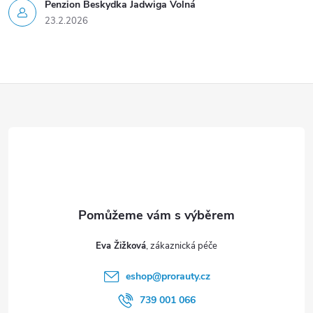
Penzion Beskydka Jadwiga Volná
23.2.2026
Z
á
p
a
t
Eva Žižková
í
eshop
@
prorauty.cz
739 001 066