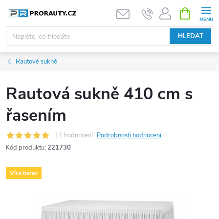
Přejít
NÁKUPNÍ
KOŠÍK
na
obsah
HLEDAT
Rautové sukně
Rautová sukně 410 cm s
řasením
11 hodnocení
Podrobnosti hodnocení
Kód produktu:
221730
Více barev