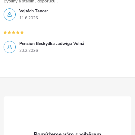
Bytelný a stabilní, doporučuji.
Vojtěch Tancer
11.6.2026
Penzion Beskydka Jadwiga Volná
23.2.2026
Z
á
p
a