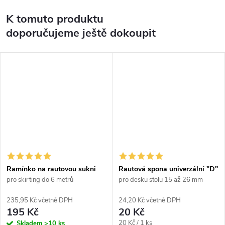
K tomuto produktu
doporučujeme ještě dokoupit
Ramínko na rautovou sukni
Rautová spona univerzální "D"
pro skirting do 6 metrů
pro desku stolu 15 až 26 mm
235,95 Kč včetně DPH
24,20 Kč včetně DPH
195 Kč
20 Kč
Měrná
20 Kč / 1 ks
Skladem
>10 ks