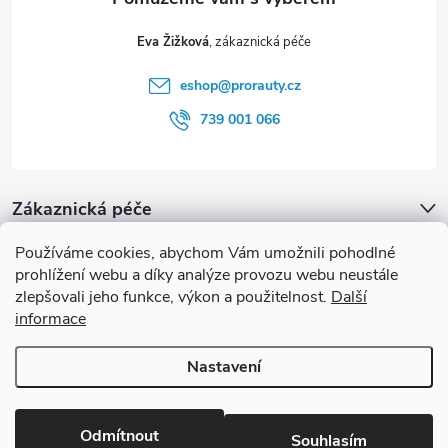
t
Eva Žižková
í
eshop
@
prorauty.cz
739 001 066
Zákaznická péče
Používáme cookies, abychom Vám umožnili pohodlné
proRauty.cz
prohlížení webu a díky analýze provozu webu neustále
zlepšovali jeho funkce, výkon a použitelnost.
Další
informace
Blog
Nastavení
Copyright 2026
proRauty.cz
. Všechna práva vyhrazena.
Upravit
nastavení cookies
Odmítnout
Souhlasím