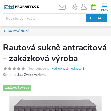
Přejít
NÁKUPNÍ
KOŠÍK
na
obsah
HLEDAT
Rautové sukně
Rautová sukně antracitová
- zakázková výroba
Neohodnoceno
Podrobnosti hodnocení
Kód produktu:
Zvolte variantu
Zakázková výroba