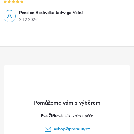
Penzion Beskydka Jadwiga Volná
23.2.2026
Z
á
p
a
t
Eva Žižková
í
eshop
@
prorauty.cz