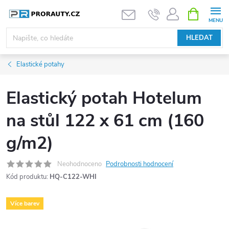
Přejít
NÁKUPNÍ
KOŠÍK
na
obsah
HLEDAT
Elastické potahy
Elastický potah Hotelum
na stůl 122 x 61 cm (160
g/m2)
Neohodnoceno
Podrobnosti hodnocení
Kód produktu:
HQ-C122-WHI
Více barev