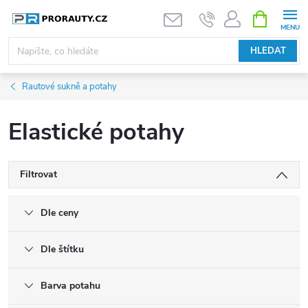
Přejít
NÁKUPNÍ
KOŠÍK
na
obsah
HLEDAT
Rautové sukně a potahy
Elastické potahy
Filtrovat
Dle ceny
Dle štítku
Barva potahu