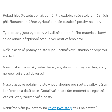
O
v
Pokud hledáte způsob, jak ochránit a ozdobit vaše stoly při různých
příležitostech, můžete vyzkoušet naše elastické potahy na stoly.
l
Tyto potahy jsou vyrobeny z kvalitního a pružného materiálu, který
á
se dokonale přizpůsobí tvaru a velikosti vašeho stolu.
d
Naše elastické potahy na stoly jsou nemačkavé, snadno se vyperou
a
a skladují.
c
Navíc nabízíme široký výběr barev, abyste si mohli vybrat ten, který
nejlépe ladí s vaší dekorací.
í
p
Naše elastické potahy na stoly jsou vhodné pro rauty, svatby, párty,
konference a další akce. Dodají vašim stolům moderní a elegantní
r
vzhled, který zaujme vaše hosty.
v
Nabízíme Vám jak potahy na
koktejlové stoly
, tak i na ostatní