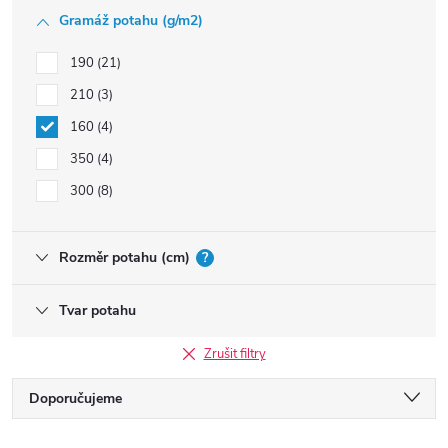
Gramáž potahu (g/m2)
190
21
210
3
160
4
350
4
300
8
Rozměr potahu (cm)
?
Tvar potahu
Zrušit filtry
Ř
Doporučujeme
Nejlevnější