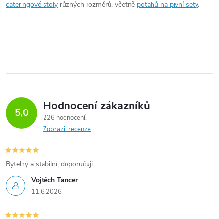
k
cateringové stoly
různých rozměrů, včetně
potahů na pivní sety
.
y
v
ý
p
i
Hodnocení zákazníků
5,0
226 hodnocení
s
Zobrazit recenze
u
Bytelný a stabilní, doporučuji.
Vojtěch Tancer
11.6.2026