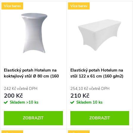
a
V
Více barev
Více barev
Nejdražší
z
ý
Nejprodávanější
e
p
Abecedně
n
i
í
s
p
Elastický potah Hotelum na
Elastický potah Hotelum na
koktejlový stůl Ø 80 cm (160
stůl 122 x 61 cm (160 g/m2)
p
g/m2)
r
242 Kč včetně DPH
254,10 Kč včetně DPH
r
200 Kč
210 Kč
o
Skladem
>10 ks
Skladem
10 ks
o
d
ZOBRAZIT
ZOBRAZIT
d