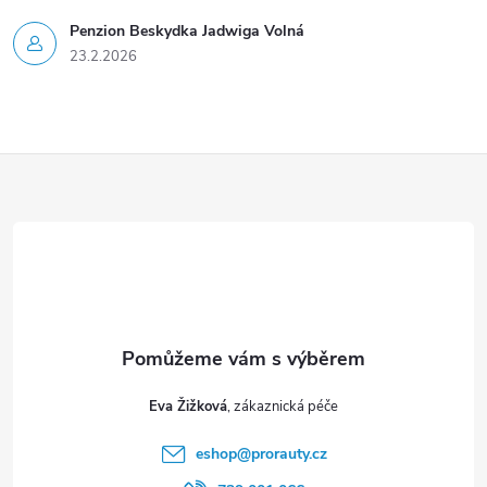
Penzion Beskydka Jadwiga Volná
23.2.2026
Z
á
p
a
t
Eva Žižková
í
eshop
@
prorauty.cz