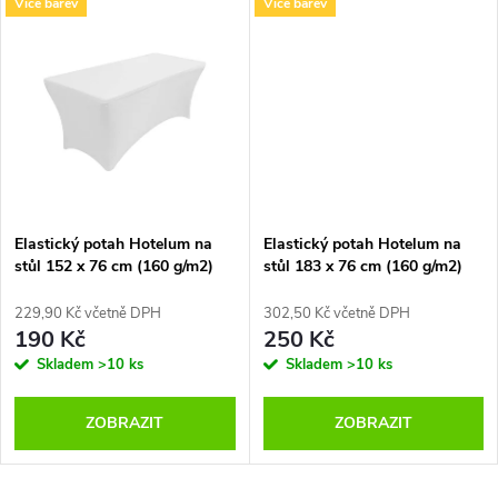
u
Více barev
Více barev
u
k
k
t
t
ů
ů
Elastický potah Hotelum na
Elastický potah Hotelum na
stůl 152 x 76 cm (160 g/m2)
stůl 183 x 76 cm (160 g/m2)
229,90 Kč včetně DPH
302,50 Kč včetně DPH
190 Kč
250 Kč
Skladem
>10 ks
Skladem
>10 ks
ZOBRAZIT
ZOBRAZIT