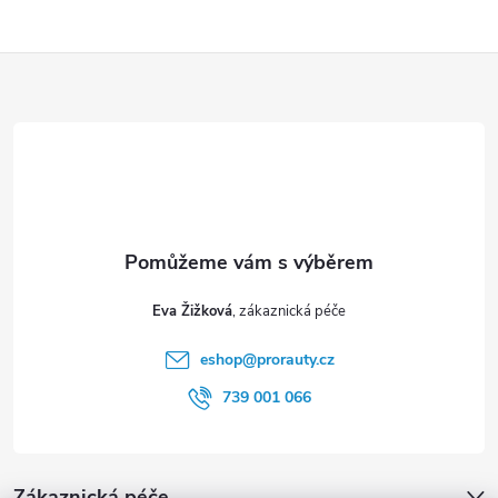
Z
á
p
a
t
Eva Žižková
í
eshop
@
prorauty.cz
739 001 066
Zákaznická péče