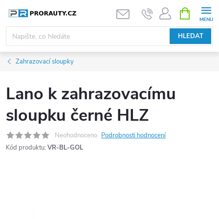
Přejít
NÁKUPNÍ
KOŠÍK
na
obsah
HLEDAT
Zahrazovací sloupky
Lano k zahrazovacímu
sloupku černé HLZ
Neohodnoceno
Podrobnosti hodnocení
Kód produktu:
VR-BL-GOL