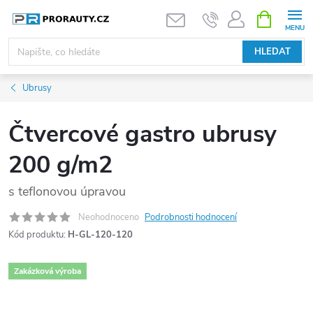
Přejít
NÁKUPNÍ
KOŠÍK
na
obsah
HLEDAT
Ubrusy
Čtvercové gastro ubrusy
200 g/m2
s teflonovou úpravou
Neohodnoceno
Podrobnosti hodnocení
Kód produktu:
H-GL-120-120
Zakázková výroba