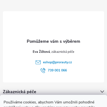
Z
á
p
a
t
Eva Žižková
í
eshop
@
prorauty.cz
739 001 066
Zákaznická péče
Používáme cookies, abychom Vám umožnili pohodlné
proRauty.cz