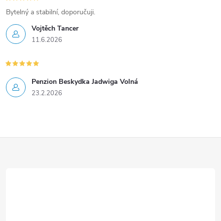
Bytelný a stabilní, doporučuji.
Vojtěch Tancer
11.6.2026
Penzion Beskydka Jadwiga Volná
23.2.2026
Z
á
p