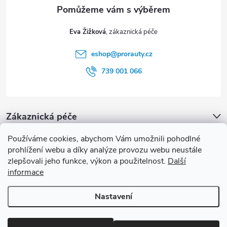
a
t
Eva Žižková
í
eshop
@
prorauty.cz
739 001 066
Zákaznická péče
Používáme cookies, abychom Vám umožnili pohodlné
proRauty.cz
prohlížení webu a díky analýze provozu webu neustále
zlepšovali jeho funkce, výkon a použitelnost.
Další
informace
Blog
Nastavení
Copyright 2026
proRauty.cz
. Všechna práva vyhrazena.
Upravit
nastavení cookies