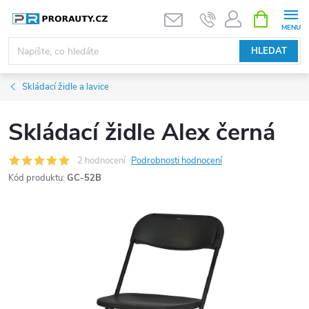
Přejít
NÁKUPNÍ
KOŠÍK
na
obsah
HLEDAT
Skládací židle a lavice
Skládací židle Alex černá
2 hodnocení
Podrobnosti hodnocení
Kód produktu:
GC-52B