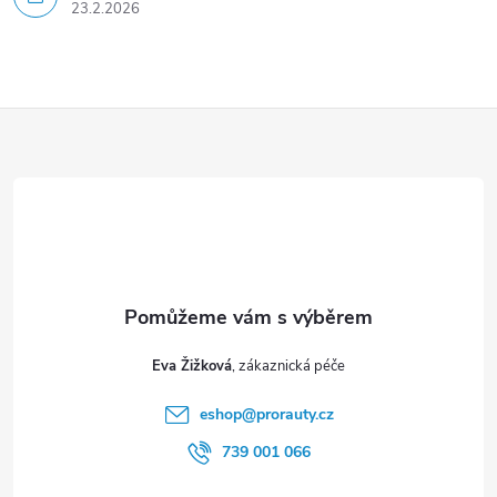
23.2.2026
Z
á
p
a
t
Eva Žižková
í
eshop
@
prorauty.cz
739 001 066