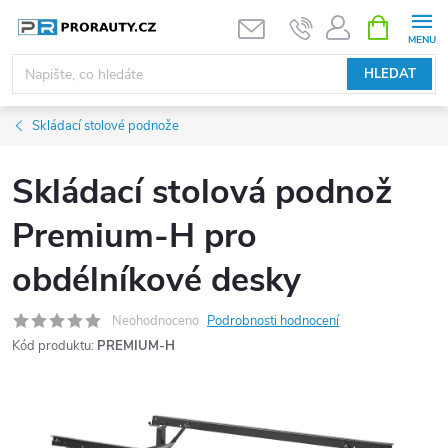
Přejít
NÁKUPNÍ
KOŠÍK
na
obsah
HLEDAT
Skládací stolové podnože
Skládací stolová podnož
Premium-H pro
obdélníkové desky
Neohodnoceno
Podrobnosti hodnocení
Kód produktu:
PREMIUM-H