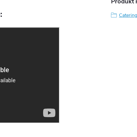
Produkt n
:
Catering