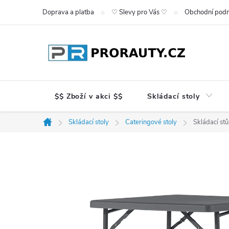
Přejít
Doprava a platba
♡ Slevy pro Vás ♡
Obchodní pod
na
obsah
$$ Zboží v akci $$
Skládací stoly
Skládací stoly
Cateringové stoly
Skládací st
Domů