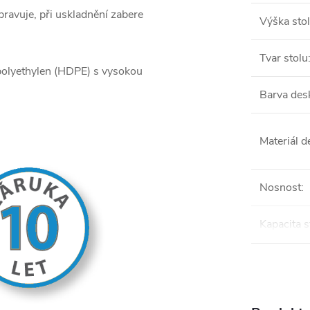
epravuje, při uskladnění zabere
Výška sto
Tvar stolu
polyethylen (HDPE) s vysokou
Barva des
Materiál d
Nosnost
:
Kapacita s