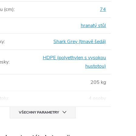
lu (cm)
:
74
:
hranatý stůl
ky
:
Shark Grey (tmavě šedá)
HDPE (polyethylen s vysokou
esky
:
hustotou)
205 kg
tolu
:
4 osoby
VŠECHNY PARAMETRY