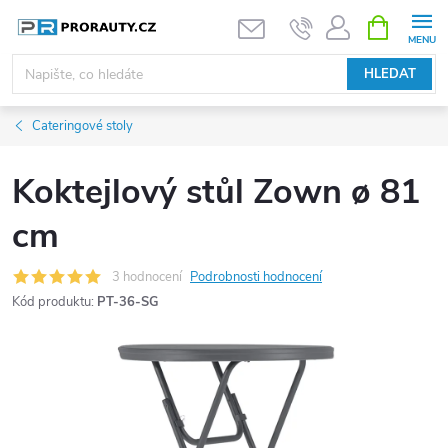
Přejít
NÁKUPNÍ
KOŠÍK
na
obsah
HLEDAT
Cateringové stoly
Koktejlový stůl Zown ø 81
cm
3 hodnocení
Podrobnosti hodnocení
Kód produktu:
PT-36-SG