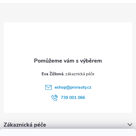
Z
á
p
a
t
Eva Žižková
í
eshop
@
prorauty.cz
739 001 066
Zákaznická péče