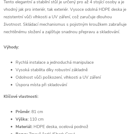
Tento elegantní a stabilní stůl je určený pro až 4 stojící osoby a je
vhodný jak pro interiér, tak exteriér. Vysoce odolná HDPE deska je
rezistentní vůči vlhkosti a UV záření, což zaručuje dlouhou
životnost. Skládací mechanismus s pojistným kroužkem zabraňuje
nechtěnému složení a zajišťuje snadnou přepravu a skladování.
Výhody:
Rychlá instalace a jednoduchá manipulace
Vysoká stabilita díky robustní základně
Odolnost vůči poškození, vlhkosti a UV záření
Úspora místa při skladování
Klíčové vlastnosti:
Průměr:
81 cm
Výška:
110 cm
Materiál:
HDPE deska, ocelová podnož