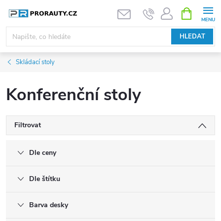
Přejít
NÁKUPNÍ
KOŠÍK
na
obsah
HLEDAT
Skládací stoly
Konferenční stoly
Filtrovat
Dle ceny
Dle štítku
Barva desky