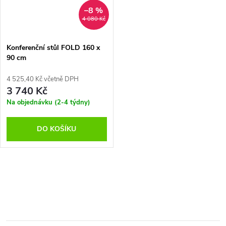
–8 %
4 080 Kč
Konferenční stůl FOLD 160 x
90 cm
4 525,40 Kč včetně DPH
3 740 Kč
Na objednávku (2-4 týdny)
DO KOŠÍKU
O
v
l