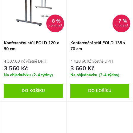
k
t
t
ů
–8 %
–7 %
ů
3 870 Kč
3 950 Kč
Konferenční stůl FOLD 120 x
Konferenční stůl FOLD 138 x
90 cm
70 cm
4 307,60 Kč včetně DPH
4 428,60 Kč včetně DPH
3 560 Kč
3 660 Kč
Na objednávku (2-4 týdny)
Na objednávku (2-4 týdny)
DO KOŠÍKU
DO KOŠÍKU