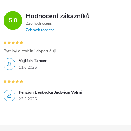
á
Hodnocení zákazníků
d
5,0
226 hodnocení
a
Zobrazit recenze
c
í
Bytelný a stabilní, doporučuji.
Vojtěch Tancer
p
11.6.2026
r
v
Penzion Beskydka Jadwiga Volná
k
23.2.2026
y
v