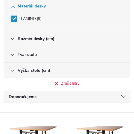
Materiál desky
LAMINO
9
Rozměr desky (cm)
Tvar stolu
Výška stolu (cm)
Zrušit filtry
Ř
Doporučujeme
a
Nejlevnější
V
Nejdražší
z
Nejprodávanější