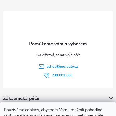
Z
ý
á
p
i
p
s
a
u
t
Eva Žižková
í
eshop
@
prorauty.cz
739 001 066
Zákaznická péče
Používáme cookies, abychom Vám umožnili pohodlné
proRauty.cz
prohlížení webu a díky analýze provozu webu neustále