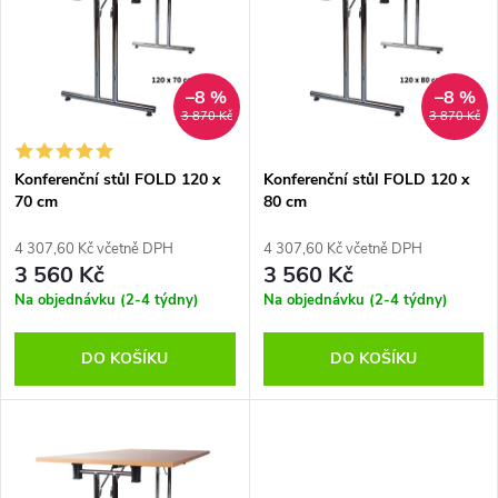
ý
e
p
Abecedně
n
i
–8 %
–8 %
3 870 Kč
3 870 Kč
í
s
p
Konferenční stůl FOLD 120 x
Konferenční stůl FOLD 120 x
70 cm
80 cm
p
r
4 307,60 Kč včetně DPH
4 307,60 Kč včetně DPH
r
3 560 Kč
3 560 Kč
o
Na objednávku (2-4 týdny)
Na objednávku (2-4 týdny)
o
d
DO KOŠÍKU
DO KOŠÍKU
d
u
u
k