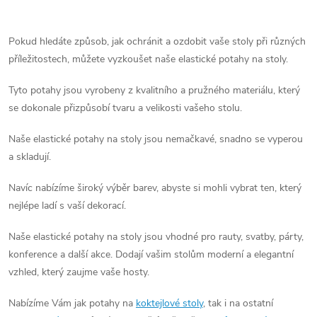
O
v
Pokud hledáte způsob, jak ochránit a ozdobit vaše stoly při různých
příležitostech, můžete vyzkoušet naše elastické potahy na stoly.
l
Tyto potahy jsou vyrobeny z kvalitního a pružného materiálu, který
á
se dokonale přizpůsobí tvaru a velikosti vašeho stolu.
d
Naše elastické potahy na stoly jsou nemačkavé, snadno se vyperou
a
a skladují.
c
Navíc nabízíme široký výběr barev, abyste si mohli vybrat ten, který
nejlépe ladí s vaší dekorací.
í
p
Naše elastické potahy na stoly jsou vhodné pro rauty, svatby, párty,
konference a další akce. Dodají vašim stolům moderní a elegantní
r
vzhled, který zaujme vaše hosty.
v
Nabízíme Vám jak potahy na
koktejlové stoly
, tak i na ostatní