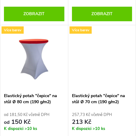
o
o
d
ZOBRAZIT
ZOBRAZIT
d
u
Více barev
Více barev
u
k
k
t
t
ů
ů
Elastický potah "čepice" na
Elastický potah "čepice" na
stůl Ø 80 cm (190 g/m2)
stůl Ø 70 cm (190 g/m2)
od 181,50 Kč včetně DPH
257,73 Kč včetně DPH
150 Kč
213 Kč
od
K dispozici
>10 ks
K dispozici
>10 ks