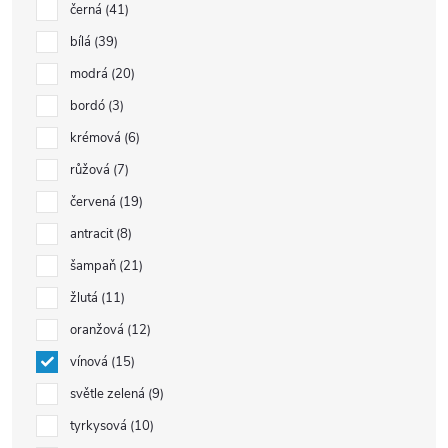
černá
41
bílá
39
modrá
20
bordó
3
krémová
6
růžová
7
červená
19
antracit
8
šampaň
21
žlutá
11
oranžová
12
vínová
15
světle zelená
9
tyrkysová
10