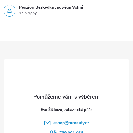
Penzion Beskydka Jadwiga Volná
23.2.2026
Z
á
p
a
t
Eva Žižková
í
eshop
@
prorauty.cz
739 001 066