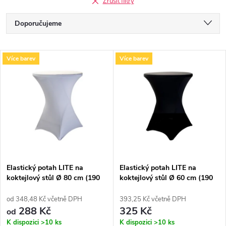
Zrušit filtry
Ř
Doporučujeme
a
Nejlevnější
V
Více barev
Více barev
Nejdražší
z
ý
Nejprodávanější
e
p
Abecedně
n
i
í
s
p
Elastický potah LITE na
Elastický potah LITE na
koktejlový stůl Ø 80 cm (190
koktejlový stůl Ø 60 cm (190
p
g/m2)
g/m2)
r
od 348,48 Kč včetně DPH
393,25 Kč včetně DPH
r
288 Kč
325 Kč
od
K dispozici
>10 ks
K dispozici
>10 ks