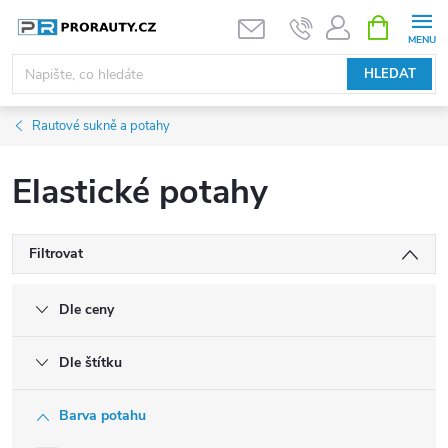
Přejít
NÁKUPNÍ
KOŠÍK
na
obsah
HLEDAT
Rautové sukně a potahy
Elastické potahy
Filtrovat
Dle ceny
Dle štítku
Barva potahu