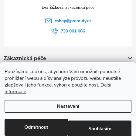
t
Eva Žižková
í
eshop
@
prorauty.cz
739 001 066
Zákaznická péče
Používáme cookies, abychom Vám umožnili pohodlné
proRauty.cz
prohlížení webu a díky analýze provozu webu neustále
zlepšovali jeho funkce, výkon a použitelnost.
Další
informace
Blog
Nastavení
Copyright 2026
proRauty.cz
. Všechna práva vyhrazena.
Upravit
nastavení cookies
Odmítnout
Souhlasím
Vytvořil Shoptet