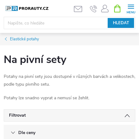
Přejít
NÁKUPNÍ
KOŠÍK
na
obsah
HLEDAT
Elastické potahy
Na pivní sety
Potahy na pivní sety jsou dostupné v různých barvách a velikostech,
podle typu pivního setu.
Potahy lze snadno vyprat a nemusí se žehlit.
Filtrovat
Dle ceny