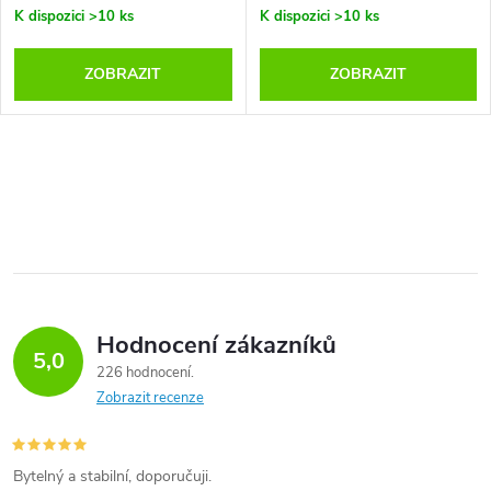
o
K dispozici
>10 ks
K dispozici
>10 ks
o
d
ZOBRAZIT
ZOBRAZIT
d
u
u
O
k
k
v
t
t
l
ů
á
ů
Hodnocení zákazníků
d
5,0
226 hodnocení
a
Zobrazit recenze
c
í
Bytelný a stabilní, doporučuji.