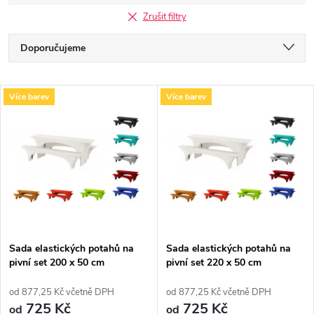
Zrušit filtry
Ř
Doporučujeme
a
Nejlevnější
V
Více barev
Více barev
Nejdražší
z
ý
Nejprodávanější
e
p
Abecedně
n
i
í
s
p
Sada elastických potahů na
Sada elastických potahů na
pivní set 200 x 50 cm
pivní set 220 x 50 cm
p
r
od 877,25 Kč včetně DPH
od 877,25 Kč včetně DPH
r
725 Kč
725 Kč
od
od