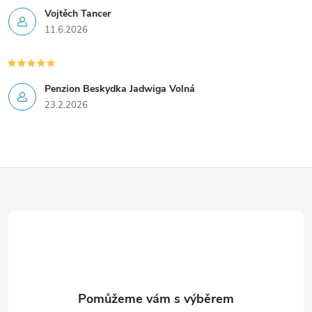
Vojtěch Tancer
p
11.6.2026
r
v
Penzion Beskydka Jadwiga Volná
k
23.2.2026
y
v
Z
ý
á
p
i
p
s
a
u