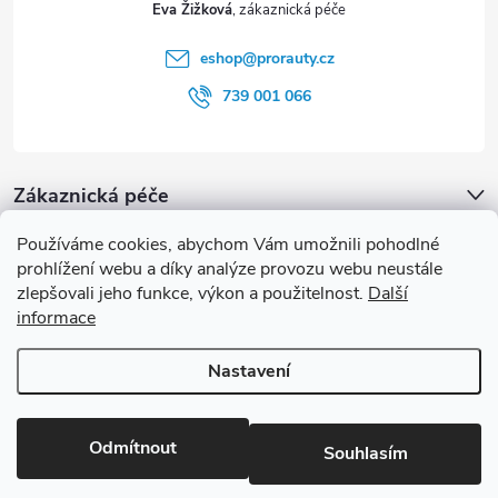
Eva Žižková
í
eshop
@
prorauty.cz
739 001 066
Zákaznická péče
Používáme cookies, abychom Vám umožnili pohodlné
proRauty.cz
prohlížení webu a díky analýze provozu webu neustále
zlepšovali jeho funkce, výkon a použitelnost.
Další
informace
Blog
Nastavení
Copyright 2026
proRauty.cz
. Všechna práva vyhrazena.
Upravit
nastavení cookies
Odmítnout
Souhlasím
Vytvořil Shoptet