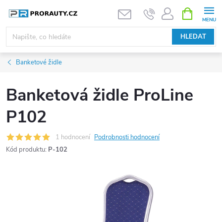
Přejít
NÁKUPNÍ
KOŠÍK
na
obsah
HLEDAT
Banketové židle
Banketová židle ProLine
P102
1 hodnocení
Podrobnosti hodnocení
Kód produktu:
P-102