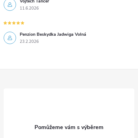
Vojtěch Tancer
11.6.2026
Penzion Beskydka Jadwiga Volná
23.2.2026
Z
á
p
a
t