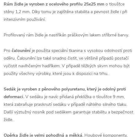
Rám židle je vyroben z ocelového profilu 25x25 mm
o tloušťce
stěny 1,2 mm. Díky tomu je zajištěna stabilita a pevnost židle i při
intenzivním používání.
Profilovaný rám židle je nastříkán práškovým lakem stříbrné barvy.
Pro
čalounění
je použita speciální tkanina s vysokou odolností proti
oděru. Čalounění lze také snadno čistit, ve většině případů postačí
vyčistit navlhčeným hadříkem. V případě těžkých skvrn mohou být
použity všechny výrobky, které jsou k dispozici na trhu.
Sedák je vyroben z pěnového polyuretanu, který je odolný proti
deformaci.
V sedáku je navíc přidaná překližka o tloušťce 9 mm,
která zabraňuje prasknutí sedáku v případě náhlého silného tlaku.
Další výztužný nosník pod sedákem garantuje stabilitu a bezpečnost
židle.
Opěrka židle je velmi pohodlná a měkká.
Houbové komponenty,