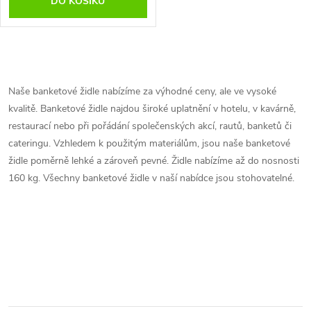
DO KOŠÍKU
O
v
Naše banketové židle nabízíme za výhodné ceny, ale ve vysoké
kvalitě. Banketové židle najdou široké uplatnění v hotelu, v kavárně,
l
restaurací nebo při pořádání společenských akcí, rautů, banketů či
á
cateringu. Vzhledem k použitým materiálům, jsou naše banketové
židle poměrně lehké a zároveň pevné. Židle nabízíme až do nosnosti
d
160 kg. Všechny banketové židle v naší nabídce jsou stohovatelné.
a
c
í
p