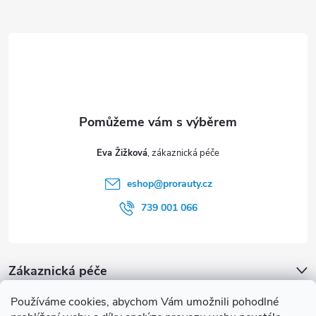
Z
á
p
a
t
Eva Žižková
í
eshop
@
prorauty.cz
739 001 066
Zákaznická péče
Používáme cookies, abychom Vám umožnili pohodlné
proRauty.cz