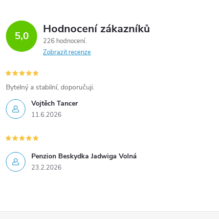
r
v
Hodnocení zákazníků
5,0
k
226 hodnocení
Zobrazit recenze
y
v
Bytelný a stabilní, doporučuji.
ý
Vojtěch Tancer
11.6.2026
p
i
s
Penzion Beskydka Jadwiga Volná
23.2.2026
u