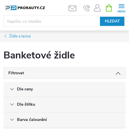
Přejít
NÁKUPNÍ
KOŠÍK
na
obsah
HLEDAT
Židle a lavice
Banketové židle
Filtrovat
Dle ceny
Dle štítku
Barva čalounění