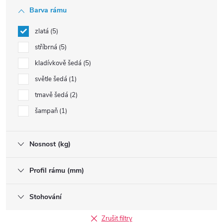
Barva rámu
zlatá
5
stříbrná
5
kladívkově šedá
5
světle šedá
1
tmavě šedá
2
šampaň
1
Nosnost (kg)
Profil rámu (mm)
Stohování
Zrušit filtry