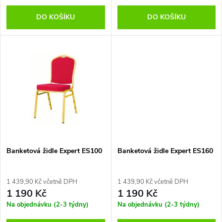
o
d
DO KOŠÍKU
DO KOŠÍKU
d
u
u
k
k
t
t
ů
ů
Banketová židle Expert ES100
Banketová židle Expert ES160
1 439,90 Kč včetně DPH
1 439,90 Kč včetně DPH
1 190 Kč
1 190 Kč
Na objednávku (2-3 týdny)
Na objednávku (2-3 týdny)