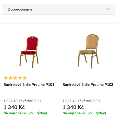
Ř
Doporučujeme
a
Nejlevnější
V
Nejdražší
z
ý
Nejprodávanější
e
p
Abecedně
n
i
í
s
p
Banketová židle ProLine P101
Banketová židle ProLine P103
p
r
1 621,40 Kč včetně DPH
1 621,40 Kč včetně DPH
r
1 340 Kč
1 340 Kč
o
Na objednávku (2-3 týdny)
Na objednávku (2-3 týdny)