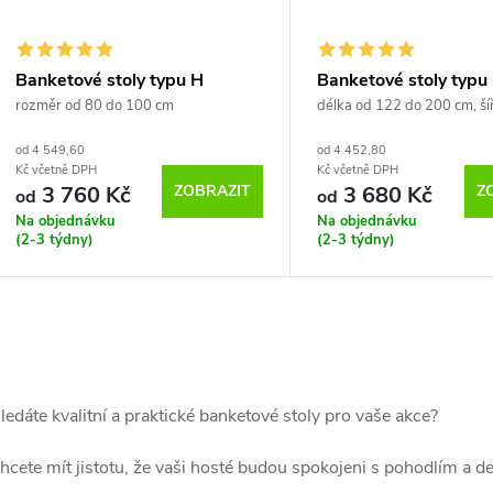
Banketové stoly typu H
Banketové stoly typu
čtvercové
obdélníkové
rozměr od 80 do 100 cm
délka od 122 do 200 cm, ší
do 100 cm
od 4 549,60
od 4 452,80
Kč včetně DPH
Kč včetně DPH
ZOBRAZIT
Z
3 760 Kč
3 680 Kč
od
od
Na objednávku
Na objednávku
(2-3 týdny)
(2-3 týdny)
O
v
ledáte kvalitní a praktické banketové stoly pro vaše akce?
hcete mít jistotu, že vaši hosté budou spokojeni s pohodlím a 
á