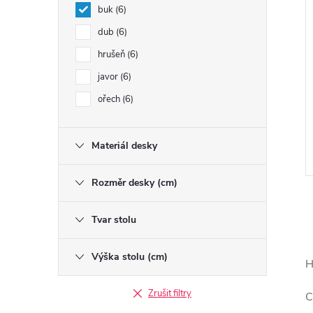
buk
6
dub
6
hrušeň
6
javor
6
ořech
6
Materiál desky
Rozměr desky (cm)
Tvar stolu
Výška stolu (cm)
H
l
Zrušit filtry
C