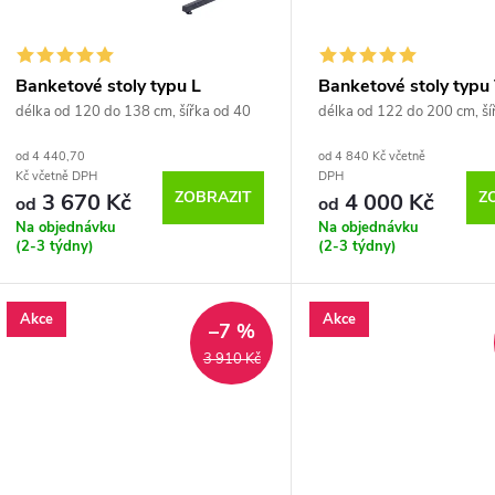
p
s
r
p
Banketové stoly typu L
Banketové stoly typu
o
obdélníkové
délka od 120 do 138 cm, šířka od 40
délka od 122 do 200 cm, ší
r
do 50 cm
do 100 cm
od 4 440,70
od 4 840 Kč včetně
d
Kč včetně DPH
DPH
o
ZOBRAZIT
Z
3 670 Kč
4 000 Kč
od
od
u
Na objednávku
Na objednávku
d
(2-3 týdny)
(2-3 týdny)
k
u
Akce
Akce
t
–7 %
k
3 910 Kč
ů
t
ů