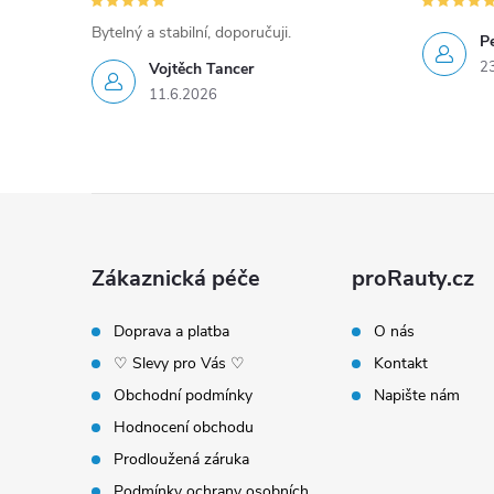
Bytelný a stabilní, doporučuji.
P
i
2
Vojtěch Tancer
11.6.2026
Z
á
Zákaznická péče
proRauty.cz
p
Doprava a platba
O nás
♡ Slevy pro Vás ♡
Kontakt
a
Obchodní podmínky
Napište nám
t
Hodnocení obchodu
Prodloužená záruka
Podmínky ochrany osobních