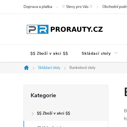
Přejít
Doprava a platba
♡ Slevy pro Vás ♡
Obchodní pod
na
obsah
$$ Zboží v akci $$
Skládací stoly
Skládací stoly
Banketové stoly
Domů
P
Přeskočit
Kategorie
kategorie
o
B
$$ Zboží v akci $$
s
f