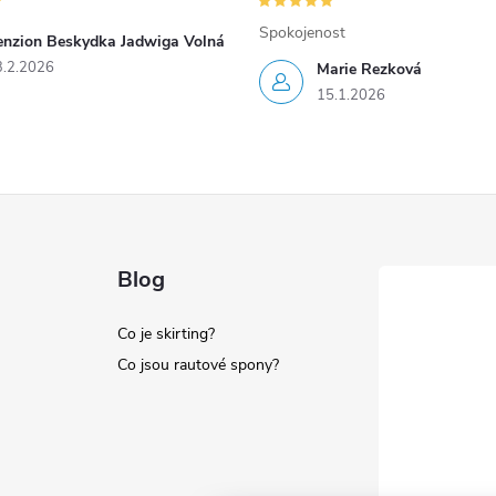
p
Spokojenost
enzion Beskydka Jadwiga Volná
3.2.2026
Marie Rezková
15.1.2026
s
u
Blog
Co je skirting?
Co jsou rautové spony?