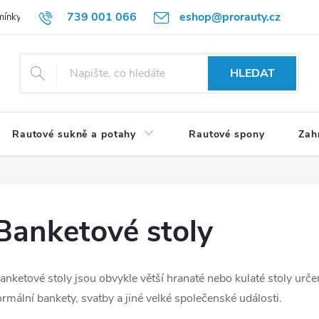
739 001 066
eshop@prorauty.cz
mínky
Hodnocení obchodu
Prodloužená záruka
Podmínky ochr
HLEDAT
Rautové sukně a potahy
Rautové spony
Zah
Banketové stoly
anketové stoly jsou obvykle větší hranaté nebo kulaté stoly urč
ormální bankety, svatby a jiné velké společenské události.