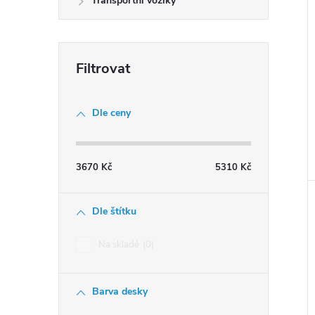
Transportní vozíky
e
l
Dle ceny
3670
Kč
5310
Kč
Dle štítku
Na skladě
0
Barva desky