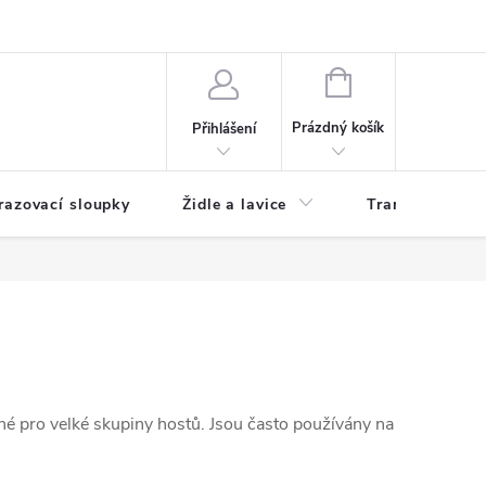
any osobních údajů
Používání cookies
Moje objednávka
NÁKUPNÍ
KOŠÍK
Prázdný košík
Přihlášení
razovací sloupky
Židle a lavice
Transportní vo
ené pro velké skupiny hostů. Jsou často používány na