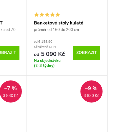
 T
Banketové stoly kulaté
řka od 70
průměr od 160 do 200 cm
od 6 158,90
Kč včetně DPH
OBRAZIT
ZOBRAZIT
5 090 Kč
od
Na objednávku
(2-3 týdny)
–7 %
–9 %
3 830 Kč
3 830 Kč