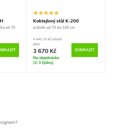
 H
Koktejlový stůl K-200
řka od 70
průměr od 70 do 100 cm
4 440,70 Kč včetně
DPH
OBRAZIT
ZOBRAZIT
3 670 Kč
Na objednávku
(2-3 týdny)
designem?