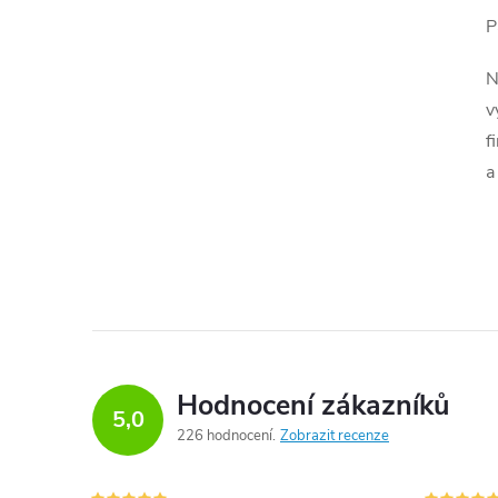
P
N
v
f
í
a
r
Hodnocení zákazníků
5,0
226 hodnocení
Zobrazit recenze