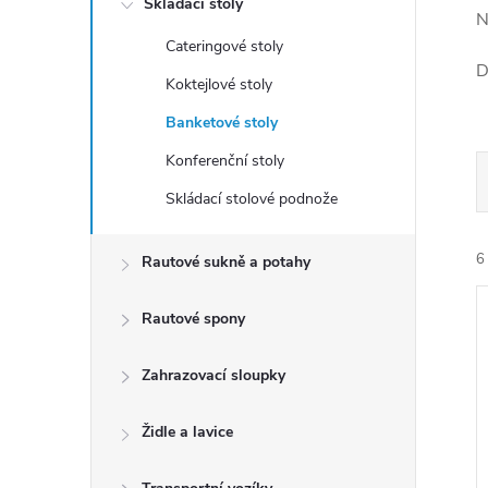
Skládací stoly
t
N
Cateringové stoly
r
D
Koktejlové stoly
a
Banketové stoly
Konferenční stoly
n
Skládací stolové podnože
n
6
Rautové sukně a potahy
í
Rautové spony
p
Zahrazovací sloupky
a
í
Židle a lavice
n
i