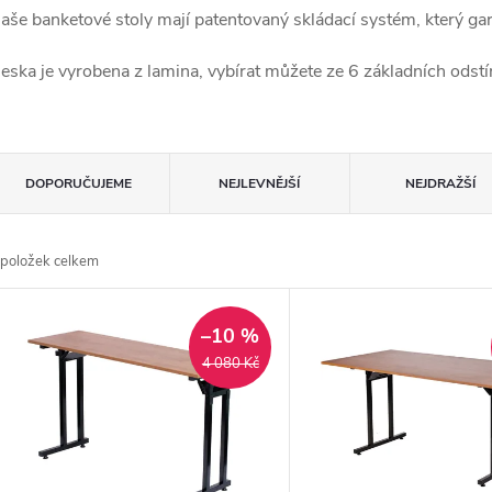
aše banketové stoly mají patentovaný skládací systém, který ga
eska je vyrobena z lamina, vybírat můžete ze 6 základních odst
Ř
DOPORUČUJEME
NEJLEVNĚJŠÍ
NEJDRAŽŠÍ
a
položek celkem
z
V
e
–10 %
ý
4 080 Kč
n
p