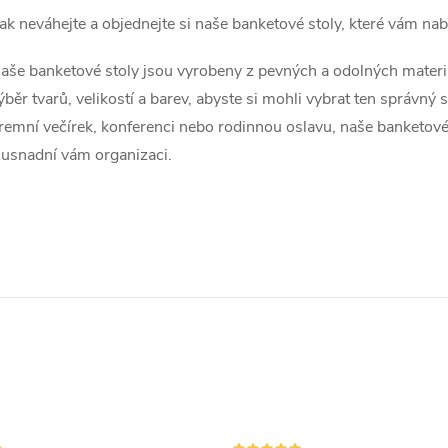
ak neváhejte a objednejte si naše banketové stoly, které vám na
d
a
aše banketové stoly jsou vyrobeny z pevných a odolných materiá
ýběr tvarů, velikostí a barev, abyste si mohli vybrat ten správný s
c
iremní večírek, konferenci nebo rodinnou oslavu, naše banketo
 usnadní vám organizaci.
p
v
k
y
v
ý