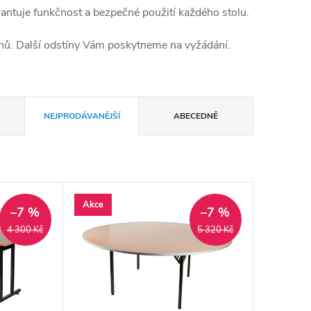
rantuje funkčnost a bezpečné použití každého stolu.
ínů. Další odstíny Vám poskytneme na vyžádání.
NEJPRODÁVANĚJŠÍ
ABECEDNĚ
Akce
–7 %
–7 %
4 300 Kč
5 320 Kč